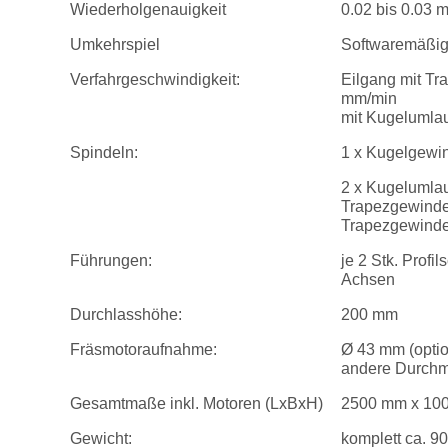
Wiederholgenauigkeit
0.02 bis 0.03 
Umkehrspiel
Softwaremäßig 
Verfahrgeschwindigkeit:
Eilgang mit T
mm/min
mit Kugelumla
Spindeln:
1 x Kugelgewin
2 x Kugelumlau
Trapezgewindes
Trapezgewinde
Führungen:
je 2 Stk. Profi
Achsen
Durchlasshöhe:
200 mm
Fräsmotoraufnahme:
Ø 43 mm (optio
andere Durchm
Gesamtmaße inkl. Motoren (LxBxH)
2500 mm x 10
Gewicht:
komplett ca. 90