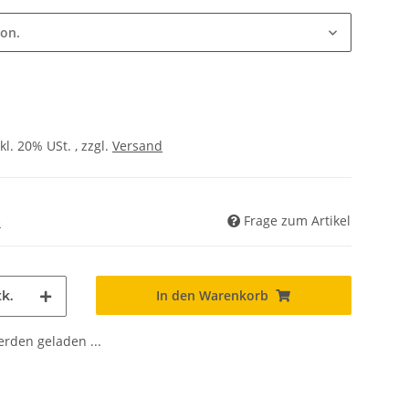
ion.
kl. 20% USt. , zzgl.
Versand
Frage zum Artikel
)
In den Warenkorb
k.
den geladen ...