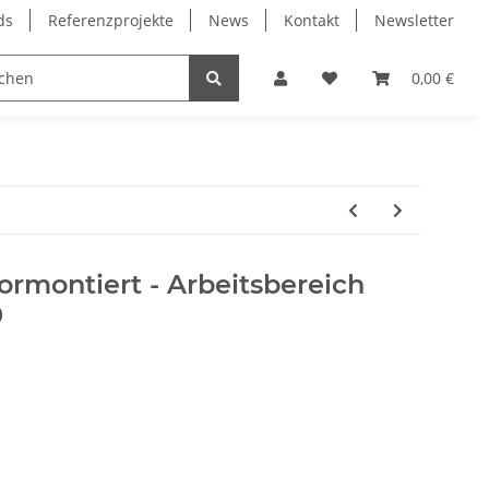
ds
Referenzprojekte
News
Kontakt
Newsletter
Frässpindeln
Lagertechnik
Lineartechnik
0,00 €
rmontiert - Arbeitsbereich
0