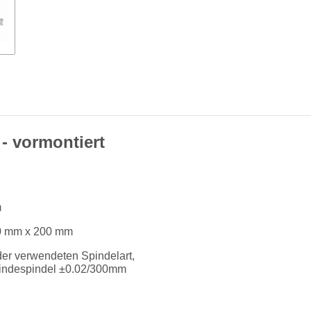
- vormontiert
m
0 mm x 200 mm
er verwendeten Spindelart,
indespindel ±0.02/300mm