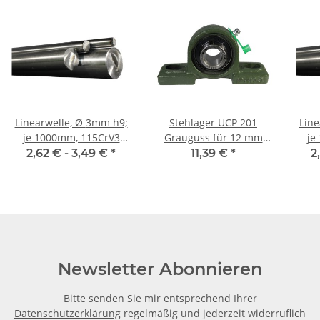
Linearwelle, Ø 3mm h9;
Stehlager UCP 201
Linear
je 1000mm, 115CrV3
Grauguss für 12 mm
je
geschliffen und poliert
Welle
gesc
2,62 € -
3,49 €
*
11,39 €
*
2
Newsletter Abonnieren
Bitte senden Sie mir entsprechend Ihrer
Datenschutzerklärung
regelmäßig und jederzeit widerruflich