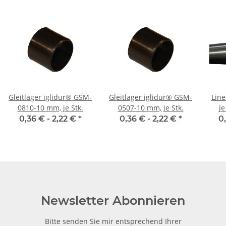
Gleitlager iglidur® GSM-
Gleitlager iglidur® GSM-
Linear
0810-10 mm, je Stk.
0507-10 mm, je Stk.
j
gesc
0,36 € -
2,22 €
*
0,36 € -
2,22 €
*
0
Newsletter Abonnieren
Bitte senden Sie mir entsprechend Ihrer