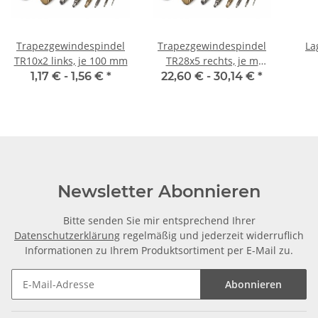
Trapezgewindespindel
Trapezgewindespindel
La
TR10x2 links, je 100 mm
TR28x5 rechts, je m
±2mm
1,17 € -
1,56 €
*
22,60 € -
30,14 €
*
Newsletter Abonnieren
Bitte senden Sie mir entsprechend Ihrer
Datenschutzerklärung
regelmäßig und jederzeit widerruflich
Informationen zu Ihrem Produktsortiment per E-Mail zu.
Abonnieren