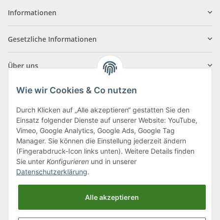
Informationen
Gesetzliche Informationen
Über uns
Wie wir Cookies & Co nutzen
Durch Klicken auf „Alle akzeptieren“ gestatten Sie den
Einsatz folgender Dienste auf unserer Website: YouTube,
Klagenfurter Straße 29
Vimeo, Google Analytics, Google Ads, Google Tag
9556 Liebenfels
Manager. Sie können die Einstellung jederzeit ändern
(Fingerabdruck-Icon links unten). Weitere Details finden
Montag bis Donnerstag: 8:00 bis 16:30 Uhr
Sie unter
Konfigurieren
und in unserer
Freitag: 8:00 bis 12:00 Uhr
Datenschutzerklärung
.
Tel.:
0043 (0) 4262 50900
Alle akzeptieren
E-Mail:
office@cncshop.at