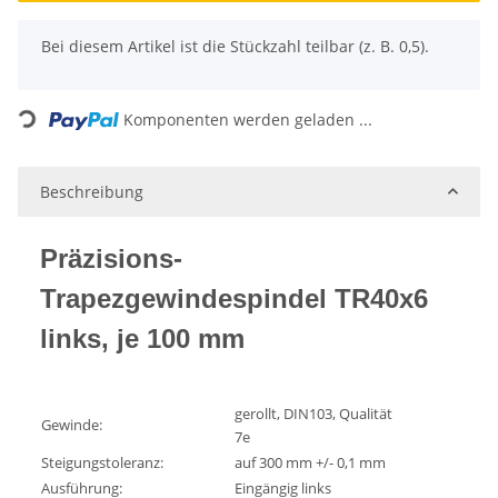
x
Bei diesem Artikel ist die Stückzahl teilbar (z. B. 0,5).
Loading...
Komponenten werden geladen ...
Beschreibung
Präzisions-
Trapezgewindespindel TR40x6
links, je 100 mm
gerollt, DIN103, Qualität
Gewinde:
7e
Steigungstoleranz:
auf 300 mm +/- 0,1 mm
Ausführung:
Eingängig links