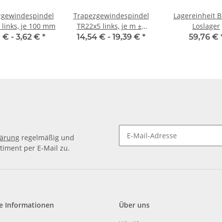
zgewindespindel
Trapezgewindespindel
Lagereinheit B
 links, je 100 mm
TR22x5 links, je m ±2
Loslager
mm
1 € -
3,62 €
*
14,54 € -
19,39 €
*
59,76 €
lärung
regelmäßig und
timent per E-Mail zu.
e Informationen
Über uns