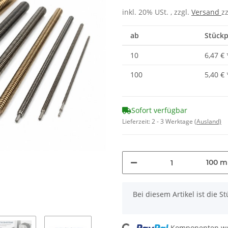
inkl. 20% USt. , zzgl.
Versand
z
ab
Stückp
10
6,47 €
100
5,40 €
Sofort verfügbar
Lieferzeit:
2 - 3 Werktage
(Ausland)
100 
x
Bei diesem Artikel ist die Stü
Loading...
Komponenten wer