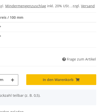
zgl.
Mindermengenzuschlag
inkl. 20% USt. , zzgl.
Versand
reis / 100 mm
*
*
Frage zum Artikel
In den Warenkorb
mm
ckzahl teilbar (z. B. 0,5).
den geladen ...