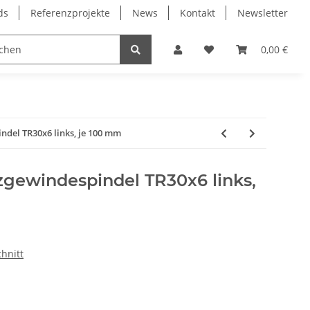
ds
Referenzprojekte
News
Kontakt
Newsletter
Frässpindeln
Lagertechnik
Lineartechnik
0,00 €
ndel TR30x6 links, je 100 mm
zgewindespindel TR30x6 links,
chnitt