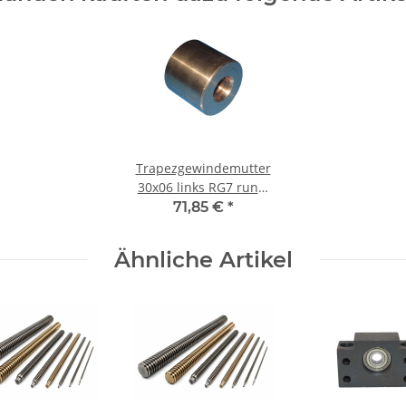
Trapezgewindemutter
30x06 links RG7 rund,
Rotguss
71,85 €
*
Ähnliche Artikel