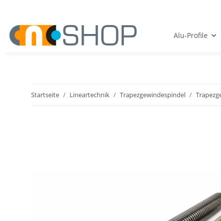
Alu-Profile
Startseite
Lineartechnik
Trapezgewindespindel
Trapezg