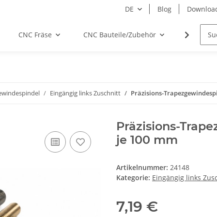
DE
Blog
Downloa
CNC Fräse
CNC Bauteile/Zubehör
Elektro
ewindespindel
Eingängig links Zuschnitt
Präzisions-Trapezgewindespi
Präzisions-Trape
je 100 mm
Artikelnummer:
24148
Kategorie:
Eingängig links Zus
7,19 €