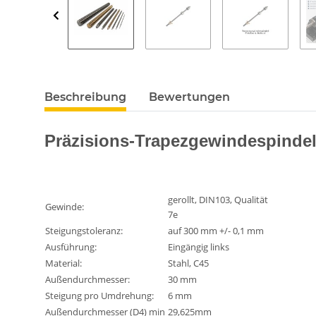
Beschreibung
Bewertungen
Präzisions-Trapezgewindespindel
gerollt, DIN103, Qualität
Gewinde:
7e
Steigungstoleranz:
auf 300 mm +/- 0,1 mm
Ausführung:
Eingängig links
Material:
Stahl, C45
Außendurchmesser:
30 mm
Steigung pro Umdrehung:
6 mm
Außendurchmesser (D4) min
29,625mm