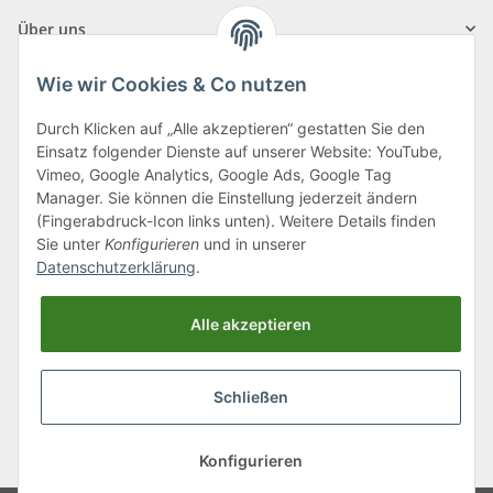
Über uns
Wie wir Cookies & Co nutzen
Durch Klicken auf „Alle akzeptieren“ gestatten Sie den
Einsatz folgender Dienste auf unserer Website: YouTube,
Klagenfurter Straße 29
Vimeo, Google Analytics, Google Ads, Google Tag
9556 Liebenfels
Manager. Sie können die Einstellung jederzeit ändern
(Fingerabdruck-Icon links unten). Weitere Details finden
Montag bis Donnerstag: 8:00 bis 16:30 Uhr
Sie unter
Konfigurieren
und in unserer
Freitag: 8:00 bis 12:00 Uhr
Datenschutzerklärung
.
Tel.:
0043 (0) 4262 50900
Alle akzeptieren
E-Mail:
office@cncshop.at
Schließen
* Alle Preise inkl. gesetzlicher USt., zzgl.
Versand
, zzgl.
Mindermengenzuschlag
Konfigurieren