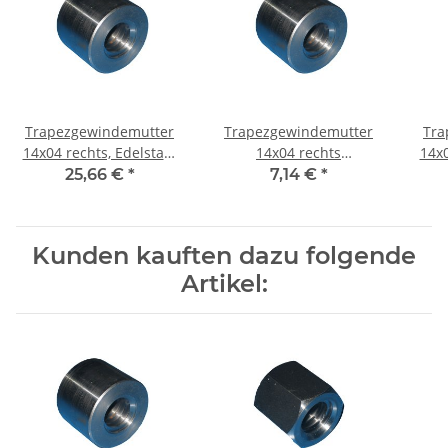
Trapezgewindemutter
Trapezgewindemutter
Tra
14x04 rechts, Edelstahl
14x04 rechts
14x0
A1, rund
Automatenstahl rund
25,66 €
*
7,14 €
*
Kunden kauften dazu folgende
Artikel: