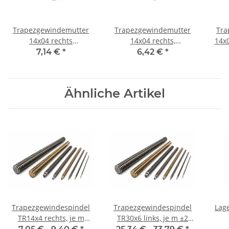
Trapezgewindemutter
Trapezgewindemutter
Tra
14x04 rechts
14x04 rechts,
14x0
Automatenstahl rund
Automatenstahl, 6-kant
7,14 €
*
6,42 €
*
Ähnliche Artikel
Trapezgewindespindel
Trapezgewindespindel
Lage
TR14x4 rechts, je m
TR30x6 links, je m ±2
±2mm
mm