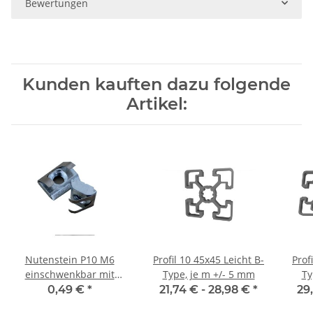
Bewertungen
Kunden kauften dazu folgende
Artikel:
Nutenstein P10 M6
Profil 10 45x45 Leicht B-
Prof
einschwenkbar mit
Type, je m +/- 5 mm
Ty
Federblech + Steg,
0,49 €
*
21,74 € -
28,98 €
*
29