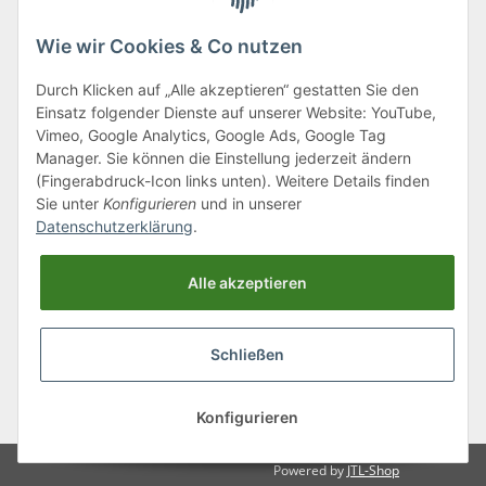
Wie wir Cookies & Co nutzen
Durch Klicken auf „Alle akzeptieren“ gestatten Sie den
Einsatz folgender Dienste auf unserer Website: YouTube,
Klagenfurter Straße 29
Vimeo, Google Analytics, Google Ads, Google Tag
9556 Liebenfels
Manager. Sie können die Einstellung jederzeit ändern
(Fingerabdruck-Icon links unten). Weitere Details finden
Montag bis Donnerstag: 8:00 bis 16:30 Uhr
Sie unter
Konfigurieren
und in unserer
Freitag: 8:00 bis 12:00 Uhr
Datenschutzerklärung
.
Tel.:
0043 (0) 4262 50900
Alle akzeptieren
E-Mail:
office@cncshop.at
Schließen
* Alle Preise inkl. gesetzlicher USt., zzgl.
Versand
, zzgl.
Mindermengenzuschlag
Konfigurieren
Powered by
JTL-Shop