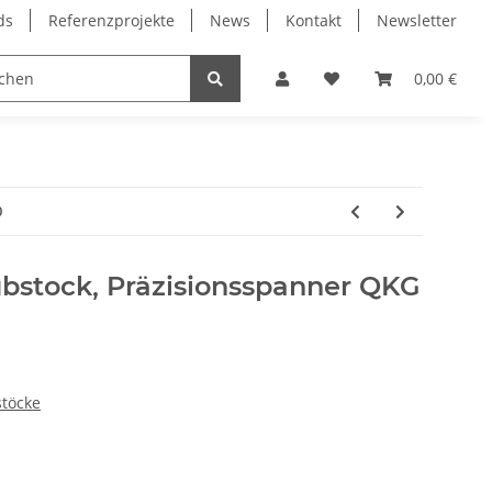
ds
Referenzprojekte
News
Kontakt
Newsletter
Frässpindeln
Lagertechnik
Lineartechnik
0,00 €
0
bstock, Präzisionsspanner QKG
töcke