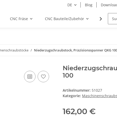
DE
Blog
Downloa
CNC Fräse
CNC Bauteile/Zubehör
Elektro
nenschraubstöcke
Niederzugschraubstock, Präzisionsspanner QKG 10
Niederzugschrau
100
Artikelnummer:
51027
Kategorie:
Maschinenschraubs
162,00 €