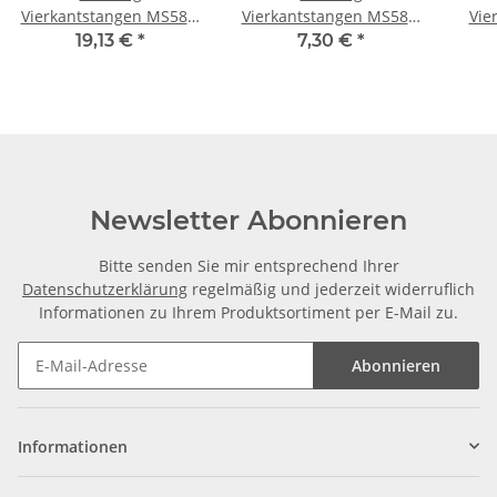
Vierkantstangen MS58 8
Vierkantstangen MS58 4
Vie
x 8 mm, je m ± 5mm
x 4 mm, je m ± 5mm
10 x
19,13 €
*
7,30 €
*
Newsletter Abonnieren
Bitte senden Sie mir entsprechend Ihrer
Datenschutzerklärung
regelmäßig und jederzeit widerruflich
Informationen zu Ihrem Produktsortiment per E-Mail zu.
Abonnieren
Informationen