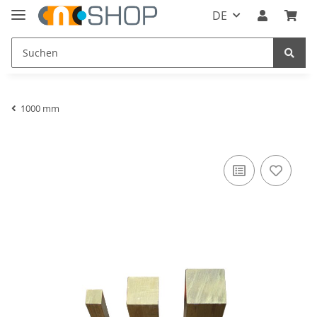
DE
1000 mm