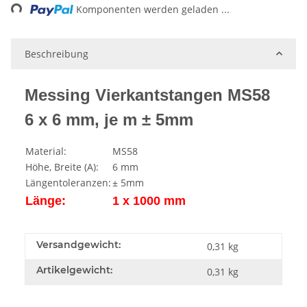
ng...
Komponenten werden geladen ...
Beschreibung
Messing Vierkantstangen MS58
6 x 6 mm, je m ± 5mm
Material:
MS58
Höhe, Breite (A):
6 mm
Längentoleranzen:
± 5mm
Länge:
1 x 1000 mm
Versandgewicht:
0,31 kg
Artikelgewicht:
0,31
kg