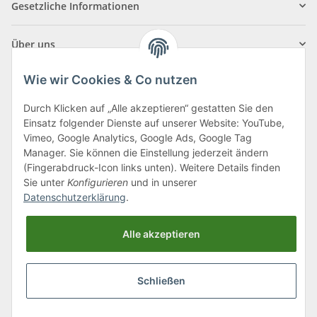
Gesetzliche Informationen
Über uns
Wie wir Cookies & Co nutzen
Durch Klicken auf „Alle akzeptieren“ gestatten Sie den
Einsatz folgender Dienste auf unserer Website: YouTube,
Klagenfurter Straße 29
Vimeo, Google Analytics, Google Ads, Google Tag
9556 Liebenfels
Manager. Sie können die Einstellung jederzeit ändern
(Fingerabdruck-Icon links unten). Weitere Details finden
Montag bis Donnerstag: 8:00 bis 16:30 Uhr
Sie unter
Konfigurieren
und in unserer
Freitag: 8:00 bis 12:00 Uhr
Datenschutzerklärung
.
Tel.:
0043 (0) 4262 50900
Alle akzeptieren
E-Mail:
office@cncshop.at
Schließen