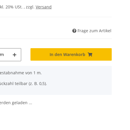
kl. 20% USt. , zzgl.
Versand
Frage zum Artikel
In den Warenkorb
m
ndestabnahme von 1 m.
ckzahl teilbar (z. B. 0,5).
den geladen ...