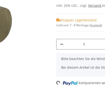
inkl. 20% USt. , zzgl.
Versand
in
Knapper Lagerbestand
Lieferzeit:
7 - 8 Werktage
(Ausland)
x
Bitte beachten Sie die Mi
Bei diesem Artikel ist die Stü
Loading...
Komponenten wer