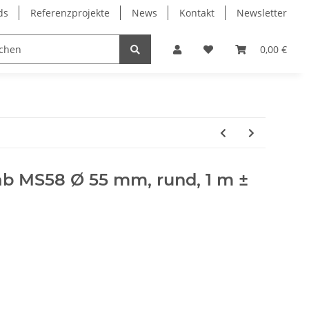
ds
Referenzprojekte
News
Kontakt
Newsletter
Frässpindeln
Lagertechnik
Lineartechnik
0,00 €
b MS58 Ø 55 mm, rund, 1 m ±