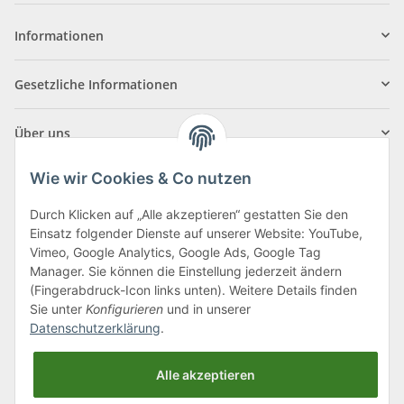
Informationen
Gesetzliche Informationen
Über uns
Wie wir Cookies & Co nutzen
Durch Klicken auf „Alle akzeptieren“ gestatten Sie den
Einsatz folgender Dienste auf unserer Website: YouTube,
Klagenfurter Straße 29
Vimeo, Google Analytics, Google Ads, Google Tag
9556 Liebenfels
Manager. Sie können die Einstellung jederzeit ändern
(Fingerabdruck-Icon links unten). Weitere Details finden
Montag bis Donnerstag: 8:00 bis 16:30 Uhr
Sie unter
Konfigurieren
und in unserer
Freitag: 8:00 bis 12:00 Uhr
Datenschutzerklärung
.
Tel.:
0043 (0) 4262 50900
Alle akzeptieren
E-Mail:
office@cncshop.at