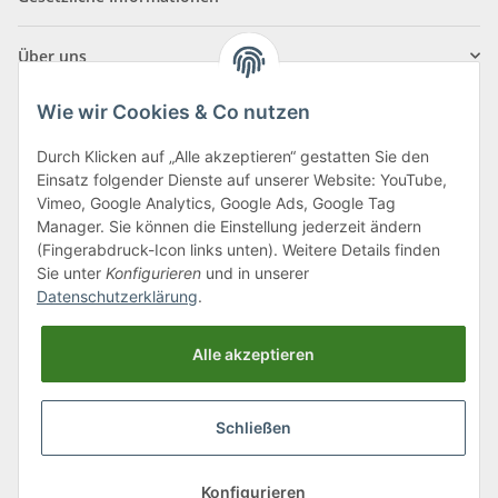
Über uns
Wie wir Cookies & Co nutzen
Durch Klicken auf „Alle akzeptieren“ gestatten Sie den
Einsatz folgender Dienste auf unserer Website: YouTube,
Klagenfurter Straße 29
Vimeo, Google Analytics, Google Ads, Google Tag
9556 Liebenfels
Manager. Sie können die Einstellung jederzeit ändern
(Fingerabdruck-Icon links unten). Weitere Details finden
Montag bis Donnerstag: 8:00 bis 16:30 Uhr
Sie unter
Konfigurieren
und in unserer
Freitag: 8:00 bis 12:00 Uhr
Datenschutzerklärung
.
Tel.:
0043 (0) 4262 50900
Alle akzeptieren
E-Mail:
office@cncshop.at
Schließen
* Alle Preise inkl. gesetzlicher USt., zzgl.
Versand
, zzgl.
Mindermengenzuschlag
Konfigurieren