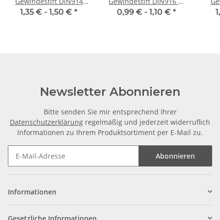
Gewindestift DIN914
Gewindestift DIN916 M
Ge
M3x 5 Spitze 10x
3x 4 Ringschneide 10x
1,35 € -
1,50 €
*
0,99 € -
1,10 €
*
1
Newsletter Abonnieren
Bitte senden Sie mir entsprechend Ihrer
Datenschutzerklärung
regelmäßig und jederzeit widerruflich
Informationen zu Ihrem Produktsortiment per E-Mail zu.
Abonnieren
Informationen
Gesetzliche Informationen