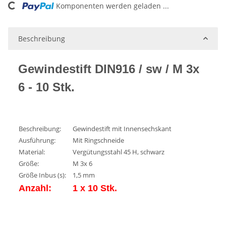
oading...
Komponenten werden geladen ...
Beschreibung
Gewindestift DIN916 / sw / M 3x
6 - 10 Stk.
Beschreibung:
Gewindestift mit Innensechskant
Ausführung:
Mit Ringschneide
Material:
Vergütungsstahl 45 H, schwarz
Größe:
M 3x 6
Größe Inbus (s):
1,5 mm
Anzahl:
1 x 10 Stk.