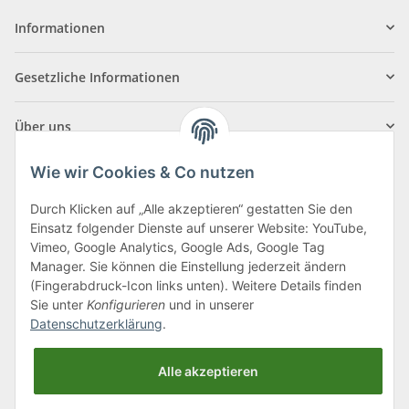
Informationen
Gesetzliche Informationen
Über uns
Wie wir Cookies & Co nutzen
Durch Klicken auf „Alle akzeptieren“ gestatten Sie den
Einsatz folgender Dienste auf unserer Website: YouTube,
Klagenfurter Straße 29
Vimeo, Google Analytics, Google Ads, Google Tag
9556 Liebenfels
Manager. Sie können die Einstellung jederzeit ändern
(Fingerabdruck-Icon links unten). Weitere Details finden
Montag bis Donnerstag: 8:00 bis 16:30 Uhr
Sie unter
Konfigurieren
und in unserer
Freitag: 8:00 bis 12:00 Uhr
Datenschutzerklärung
.
Tel.:
0043 (0) 4262 50900
Alle akzeptieren
E-Mail:
office@cncshop.at