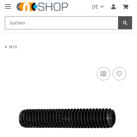
DE
M10