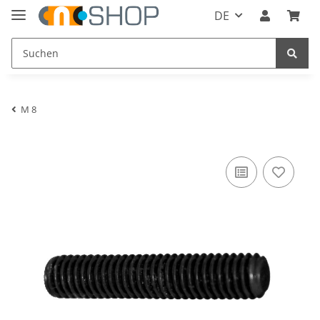
DE
M 8