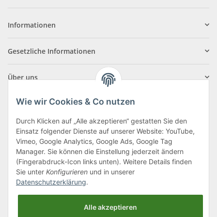
Informationen
Gesetzliche Informationen
Über uns
Wie wir Cookies & Co nutzen
Durch Klicken auf „Alle akzeptieren“ gestatten Sie den
Einsatz folgender Dienste auf unserer Website: YouTube,
Klagenfurter Straße 29
Vimeo, Google Analytics, Google Ads, Google Tag
9556 Liebenfels
Manager. Sie können die Einstellung jederzeit ändern
(Fingerabdruck-Icon links unten). Weitere Details finden
Montag bis Donnerstag: 8:00 bis 16:30 Uhr
Sie unter
Konfigurieren
und in unserer
Freitag: 8:00 bis 12:00 Uhr
Datenschutzerklärung
.
Tel.:
0043 (0) 4262 50900
Alle akzeptieren
E-Mail:
office@cncshop.at