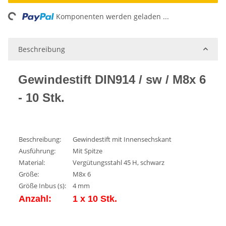
ing...
Komponenten werden geladen ...
Beschreibung
Gewindestift DIN914 / sw / M8x 6
- 10 Stk.
Beschreibung:
Gewindestift mit Innensechskant
Ausführung:
Mit Spitze
Material:
Vergütungsstahl 45 H, schwarz
Größe:
M8x 6
Größe Inbus (s):
4 mm
Anzahl:
1 x 10 Stk.