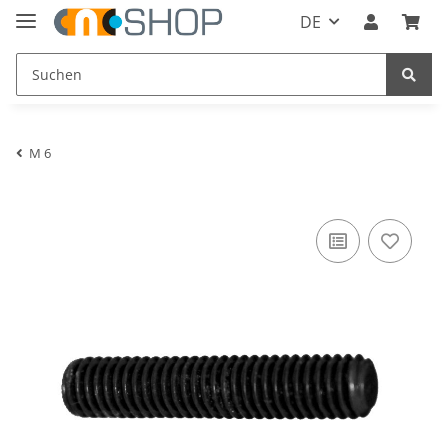
DE
M 6