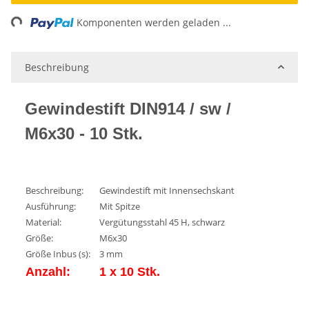
ng...
Komponenten werden geladen ...
Beschreibung
Gewindestift DIN914 / sw /
M6x30 - 10 Stk.
Beschreibung:
Gewindestift mit Innensechskant
Ausführung:
Mit Spitze
Material:
Vergütungsstahl 45 H, schwarz
Größe:
M6x30
Größe Inbus (s):
3 mm
Anzahl:
1 x 10 Stk.