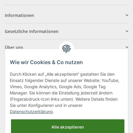
Informationen
Gesetzliche Informationen
Über uns
Wie wir Cookies & Co nutzen
Durch Klicken auf „Alle akzeptieren“ gestatten Sie den
Einsatz folgender Dienste auf unserer Website: YouTube,
Klagenfurter Straße 29
Vimeo, Google Analytics, Google Ads, Google Tag
9556 Liebenfels
Manager. Sie können die Einstellung jederzeit ändern
(Fingerabdruck-Icon links unten). Weitere Details finden
Montag bis Donnerstag: 8:00 bis 16:30 Uhr
Sie unter
Konfigurieren
und in unserer
Freitag: 8:00 bis 12:00 Uhr
Datenschutzerklärung
.
Tel.:
0043 (0) 4262 50900
Alle akzeptieren
E-Mail:
office@cncshop.at