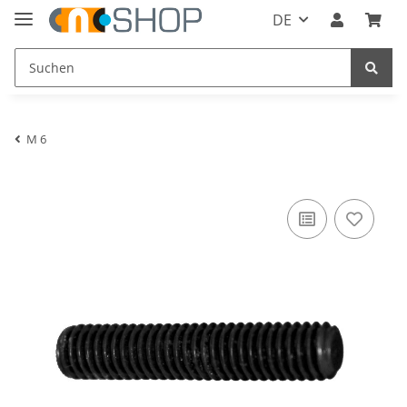
DE
M 6