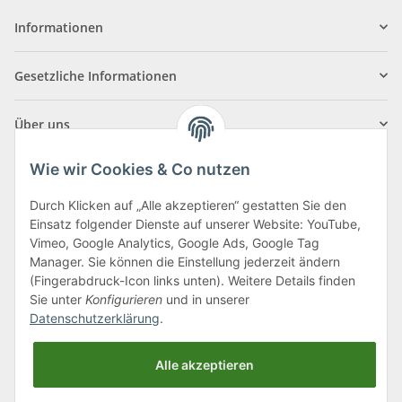
Informationen
Gesetzliche Informationen
Über uns
Wie wir Cookies & Co nutzen
Durch Klicken auf „Alle akzeptieren“ gestatten Sie den
Einsatz folgender Dienste auf unserer Website: YouTube,
Klagenfurter Straße 29
Vimeo, Google Analytics, Google Ads, Google Tag
9556 Liebenfels
Manager. Sie können die Einstellung jederzeit ändern
(Fingerabdruck-Icon links unten). Weitere Details finden
Montag bis Donnerstag: 8:00 bis 16:30 Uhr
Sie unter
Konfigurieren
und in unserer
Freitag: 8:00 bis 12:00 Uhr
Datenschutzerklärung
.
Tel.:
0043 (0) 4262 50900
Alle akzeptieren
E-Mail:
office@cncshop.at