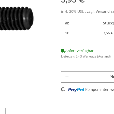
inkl. 20% USt. , zzgl.
Versand
z
ab
Stückp
10
3,56 €
Sofort verfügbar
Lieferzeit:
2 - 3 Werktage
(Ausland)
Pk
Loading...
Komponenten wer