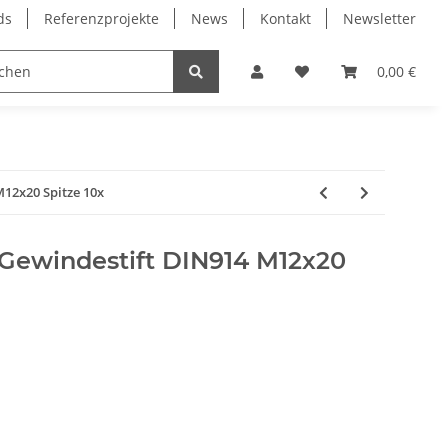
ds
Referenzprojekte
News
Kontakt
Newsletter
Frässpindeln
Lagertechnik
Lineartechnik
0,00 €
12x20 Spitze 10x
ewindestift DIN914 M12x20