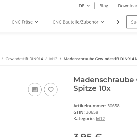
DE
Blog
Downloa
CNC Fräse
CNC Bauteile/Zubehör
Elektro
Gewindestift DIN914
M12
Madenschraube Gewindestift DIN914 M
Madenschraube G
Spitze 10x
Artikelnummer:
30658
GTIN:
30658
Kategorie:
M12
3,95 €