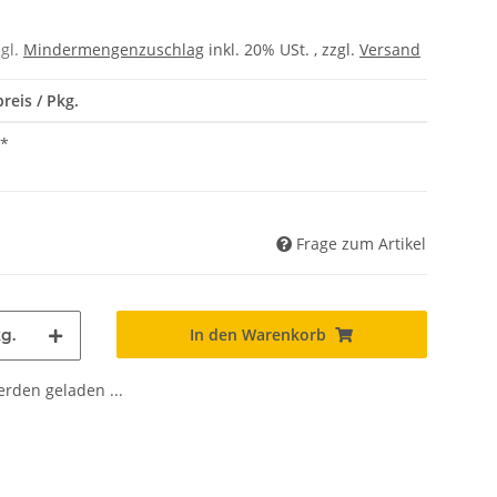
zgl.
Mindermengenzuschlag
inkl. 20% USt. , zzgl.
Versand
reis / Pkg.
*
Frage zum Artikel
In den Warenkorb
g.
den geladen ...