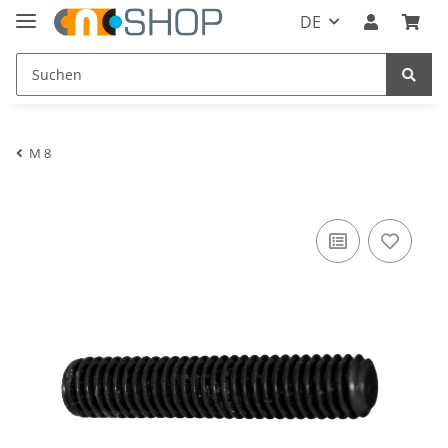
DE
M 8