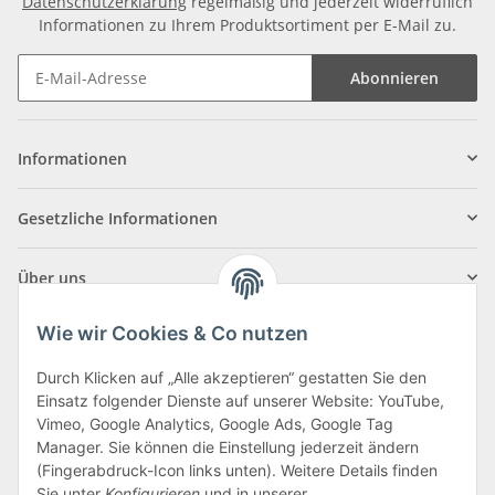
Datenschutzerklärung
regelmäßig und jederzeit widerruflich
Informationen zu Ihrem Produktsortiment per E-Mail zu.
Abonnieren
Informationen
Gesetzliche Informationen
Über uns
Wie wir Cookies & Co nutzen
Durch Klicken auf „Alle akzeptieren“ gestatten Sie den
Einsatz folgender Dienste auf unserer Website: YouTube,
Klagenfurter Straße 29
Vimeo, Google Analytics, Google Ads, Google Tag
9556 Liebenfels
Manager. Sie können die Einstellung jederzeit ändern
(Fingerabdruck-Icon links unten). Weitere Details finden
Montag bis Donnerstag: 8:00 bis 16:30 Uhr
Sie unter
Konfigurieren
und in unserer