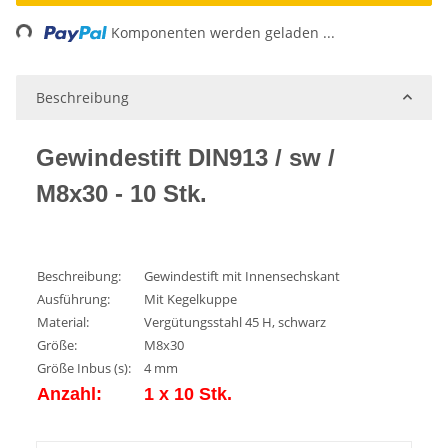
ng...
Komponenten werden geladen ...
Beschreibung
Gewindestift DIN913 / sw /
M8x30 - 10 Stk.
Beschreibung:
Gewindestift mit Innensechskant
Ausführung:
Mit Kegelkuppe
Material:
Vergütungsstahl 45 H, schwarz
Größe:
M8x30
Größe Inbus (s):
4 mm
Anzahl:
1 x 10 Stk.