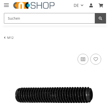
DE
M12