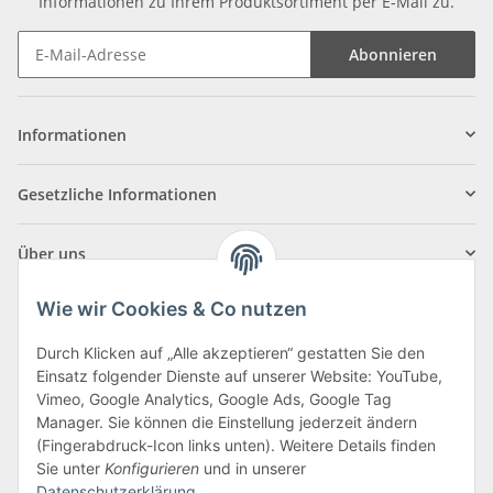
Informationen zu Ihrem Produktsortiment per E-Mail zu.
Abonnieren
Informationen
Gesetzliche Informationen
Über uns
Wie wir Cookies & Co nutzen
Durch Klicken auf „Alle akzeptieren“ gestatten Sie den
Einsatz folgender Dienste auf unserer Website: YouTube,
Klagenfurter Straße 29
Vimeo, Google Analytics, Google Ads, Google Tag
9556 Liebenfels
Manager. Sie können die Einstellung jederzeit ändern
(Fingerabdruck-Icon links unten). Weitere Details finden
Montag bis Donnerstag: 8:00 bis 16:30 Uhr
Sie unter
Konfigurieren
und in unserer
Freitag: 8:00 bis 12:00 Uhr
Datenschutzerklärung
.