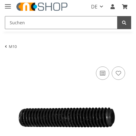
DE
M10