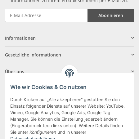
Informationen zu Ihrem Produktsortiment per E-Mail zu.
Abonnieren
Informationen
Gesetzliche Informationen
Über uns
Wie wir Cookies & Co nutzen
Durch Klicken auf „Alle akzeptieren“ gestatten Sie den
Einsatz folgender Dienste auf unserer Website: YouTube,
Klagenfurter Straße 29
Vimeo, Google Analytics, Google Ads, Google Tag
9556 Liebenfels
Manager. Sie können die Einstellung jederzeit ändern
(Fingerabdruck-Icon links unten). Weitere Details finden
Montag bis Donnerstag: 8:00 bis 16:30 Uhr
Sie unter
Konfigurieren
und in unserer
Freitag: 8:00 bis 12:00 Uhr
Datenschutzerklärung
.