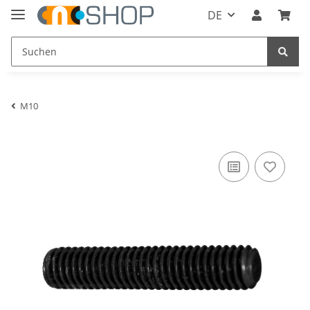
DE
M10