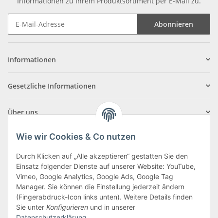
Informationen zu Ihrem Produktsortiment per E-Mail zu.
Abonnieren
Informationen
Gesetzliche Informationen
Über uns
Wie wir Cookies & Co nutzen
Durch Klicken auf „Alle akzeptieren“ gestatten Sie den
Einsatz folgender Dienste auf unserer Website: YouTube,
Klagenfurter Straße 29
Vimeo, Google Analytics, Google Ads, Google Tag
9556 Liebenfels
Manager. Sie können die Einstellung jederzeit ändern
(Fingerabdruck-Icon links unten). Weitere Details finden
Montag bis Donnerstag: 8:00 bis 16:30 Uhr
Sie unter
Konfigurieren
und in unserer
Freitag: 8:00 bis 12:00 Uhr
Datenschutzerklärung
.