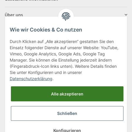
Über uns
Wie wir Cookies & Co nutzen
Durch Klicken auf „Alle akzeptieren“ gestatten Sie den
Einsatz folgender Dienste auf unserer Website: YouTube,
Klagenfurter Straße 29
Vimeo, Google Analytics, Google Ads, Google Tag
9556 Liebenfels
Manager. Sie können die Einstellung jederzeit ändern
(Fingerabdruck-Icon links unten). Weitere Details finden
Montag bis Donnerstag: 8:00 bis 16:30 Uhr
Sie unter
Konfigurieren
und in unserer
Freitag: 8:00 bis 12:00 Uhr
Datenschutzerklärung
.
Tel.:
0043 (0) 4262 50900
Alle akzeptieren
E-Mail:
office@cncshop.at
Schließen
* Alle Preise inkl. gesetzlicher USt., zzgl.
Versand
, zzgl.
Mindermengenzuschlag
Konfigurieren