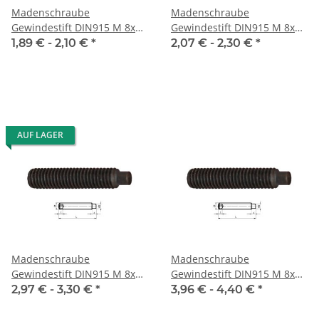
Madenschraube
Madenschraube
Gewindestift DIN915 M 8x16
Gewindestift DIN915 M 8x20
Zapfen 10x
Zapfen 10x
1,89 € -
2,10 €
*
2,07 € -
2,30 €
*
AUF LAGER
Madenschraube
Madenschraube
Gewindestift DIN915 M 8x30
Gewindestift DIN915 M 8x40
Zapfen 10x
Zapfen 10x
2,97 € -
3,30 €
*
3,96 € -
4,40 €
*