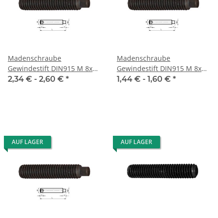
Madenschraube
Madenschraube
Gewindestift DIN915 M 8x10
Gewindestift DIN915 M 8x12
Zapfen 10x
Zapfen 10x
2,34 € -
2,60 €
*
1,44 € -
1,60 €
*
AUF LAGER
AUF LAGER