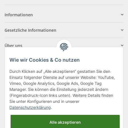
Informationen
Gesetzliche Informationen
Über uns
Wie wir Cookies & Co nutzen
Durch Klicken auf „Alle akzeptieren“ gestatten Sie den
Einsatz folgender Dienste auf unserer Website: YouTube,
Klagenfurter Straße 29
Vimeo, Google Analytics, Google Ads, Google Tag
9556 Liebenfels
Manager. Sie können die Einstellung jederzeit ändern
(Fingerabdruck-Icon links unten). Weitere Details finden
Montag bis Donnerstag: 8:00 bis 16:30 Uhr
Sie unter
Konfigurieren
und in unserer
Freitag: 8:00 bis 12:00 Uhr
Datenschutzerklärung
.
Tel.:
0043 (0) 4262 50900
Alle akzeptieren
E-Mail:
office@cncshop.at