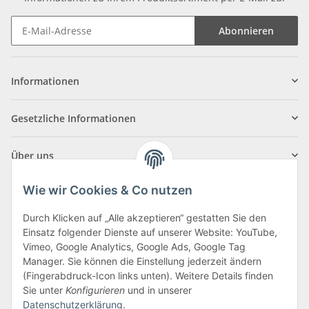
Abonnieren
Informationen
Gesetzliche Informationen
Über uns
Wie wir Cookies & Co nutzen
Durch Klicken auf „Alle akzeptieren“ gestatten Sie den
Einsatz folgender Dienste auf unserer Website: YouTube,
Klagenfurter Straße 29
Vimeo, Google Analytics, Google Ads, Google Tag
9556 Liebenfels
Manager. Sie können die Einstellung jederzeit ändern
(Fingerabdruck-Icon links unten). Weitere Details finden
Montag bis Donnerstag: 8:00 bis 16:30 Uhr
Sie unter
Konfigurieren
und in unserer
Freitag: 8:00 bis 12:00 Uhr
Datenschutzerklärung
.