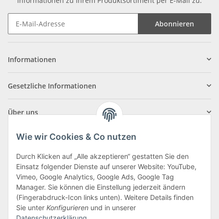
Informationen zu Ihrem Produktsortiment per E-Mail zu.
Abonnieren
Informationen
Gesetzliche Informationen
Über uns
Wie wir Cookies & Co nutzen
Durch Klicken auf „Alle akzeptieren“ gestatten Sie den
Einsatz folgender Dienste auf unserer Website: YouTube,
Klagenfurter Straße 29
Vimeo, Google Analytics, Google Ads, Google Tag
9556 Liebenfels
Manager. Sie können die Einstellung jederzeit ändern
(Fingerabdruck-Icon links unten). Weitere Details finden
Montag bis Donnerstag: 8:00 bis 16:30 Uhr
Sie unter
Konfigurieren
und in unserer
Freitag: 8:00 bis 12:00 Uhr
Datenschutzerklärung
.