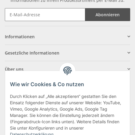
Informationen zu Ihrem Produktsortiment per E-Mail zu.
Abonnieren
Informationen
Gesetzliche Informationen
Über uns
Wie wir Cookies & Co nutzen
Durch Klicken auf „Alle akzeptieren“ gestatten Sie den
Einsatz folgender Dienste auf unserer Website: YouTube,
Klagenfurter Straße 29
Vimeo, Google Analytics, Google Ads, Google Tag
9556 Liebenfels
Manager. Sie können die Einstellung jederzeit ändern
(Fingerabdruck-Icon links unten). Weitere Details finden
Montag bis Donnerstag: 8:00 bis 16:30 Uhr
Sie unter
Konfigurieren
und in unserer
Freitag: 8:00 bis 12:00 Uhr
Datenschutzerklärung
.