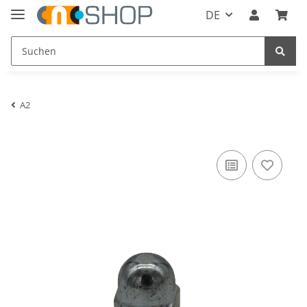
DE
A2