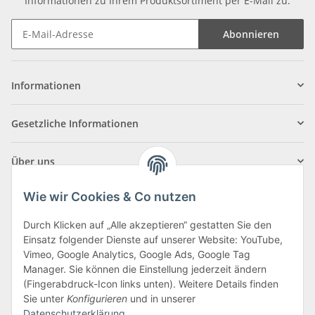
Informationen zu Ihrem Produktsortiment per E-Mail zu.
Abonnieren
Informationen
Gesetzliche Informationen
Über uns
Wie wir Cookies & Co nutzen
Durch Klicken auf „Alle akzeptieren“ gestatten Sie den
Einsatz folgender Dienste auf unserer Website: YouTube,
Klagenfurter Straße 29
Vimeo, Google Analytics, Google Ads, Google Tag
9556 Liebenfels
Manager. Sie können die Einstellung jederzeit ändern
(Fingerabdruck-Icon links unten). Weitere Details finden
Montag bis Donnerstag: 8:00 bis 16:30 Uhr
Sie unter
Konfigurieren
und in unserer
Freitag: 8:00 bis 12:00 Uhr
Datenschutzerklärung
.