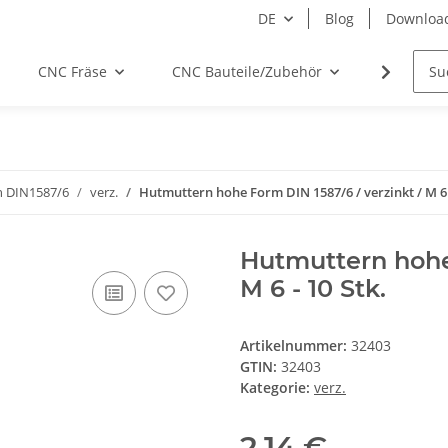
DE
Blog
Downloa
CNC Fräse
CNC Bauteile/Zubehör
Elektro
h DIN1587/6
verz.
Hutmuttern hohe Form DIN 1587/6 / verzinkt / M 6 -
Hutmuttern hohe 
M 6 - 10 Stk.
Artikelnummer:
32403
GTIN:
32403
Kategorie:
verz.
2,14 €