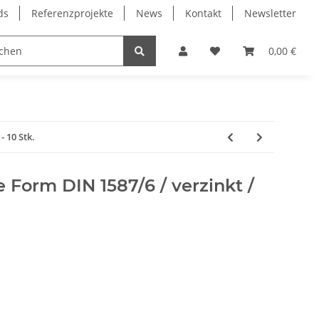
ds
Referenzprojekte
News
Kontakt
Newsletter
Frässpindeln
Lagertechnik
Lineartechnik
0,00 €
 10 Stk.
Form DIN 1587/6 / verzinkt /