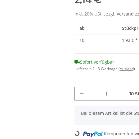
inkl. 20% USt. , zzgl.
Versand
z
ab
Stückpre
10
1,92 €
*
Sofort verfügbar
Lieferzeit:
2 - 3 Werktage
(Ausland)
10 S
x
Bei diesem Artikel ist die Stü
Komponenten wer