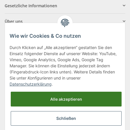
Gesetzliche Informationen
Über uns
Wie wir Cookies & Co nutzen
Durch Klicken auf „Alle akzeptieren“ gestatten Sie den
Einsatz folgender Dienste auf unserer Website: YouTube,
Klagenfurter Straße 29
Vimeo, Google Analytics, Google Ads, Google Tag
9556 Liebenfels
Manager. Sie können die Einstellung jederzeit ändern
(Fingerabdruck-Icon links unten). Weitere Details finden
Montag bis Donnerstag: 8:00 bis 16:30 Uhr
Sie unter
Konfigurieren
und in unserer
Freitag: 8:00 bis 12:00 Uhr
Datenschutzerklärung
.
Tel.:
0043 (0) 4262 50900
Alle akzeptieren
E-Mail:
office@cncshop.at
Schließen