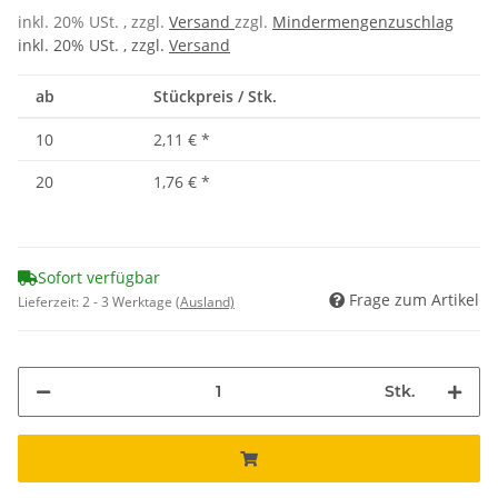
inkl. 20% USt. , zzgl.
Versand
zzgl.
Mindermengenzuschlag
inkl. 20% USt. , zzgl.
Versand
ab
Stückpreis / Stk.
10
2,11 €
*
20
1,76 €
*
Sofort verfügbar
Frage zum Artikel
Lieferzeit:
2 - 3 Werktage
(Ausland)
Stk.
ading...