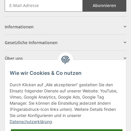
Abonnieren
Informationen
Gesetzliche Informationen
Über uns
Wie wir Cookies & Co nutzen
Durch Klicken auf „Alle akzeptieren“ gestatten Sie den
Einsatz folgender Dienste auf unserer Website: YouTube,
Klagenfurter Straße 29
Vimeo, Google Analytics, Google Ads, Google Tag
9556 Liebenfels
Manager. Sie können die Einstellung jederzeit ändern
(Fingerabdruck-Icon links unten). Weitere Details finden
Montag bis Donnerstag: 8:00 bis 16:30 Uhr
Sie unter
Konfigurieren
und in unserer
Freitag: 8:00 bis 12:00 Uhr
Datenschutzerklärung
.