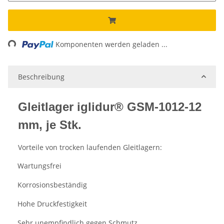
Loading...
Komponenten werden geladen ...
Beschreibung
Gleitlager iglidur® GSM-1012-12
mm, je Stk.
Vorteile von trocken laufenden Gleitlagern:
Wartungsfrei
·
Korrosionsbeständig
·
Hohe Druckfestigkeit
·
Sehr unempfindlich gegen Schmutz
·