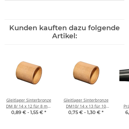
Kunden kauften dazu folgende
Artikel:
Gleitlager Sinterbronze
Gleitlager Sinterbronze
DM 8/ 14 x 12 für 8 mm
DM10/ 14 x 13 für 10
Prä
Welle
mm Welle
mm,
0,89 € -
1,55 €
*
0,75 € -
1,30 €
*
6