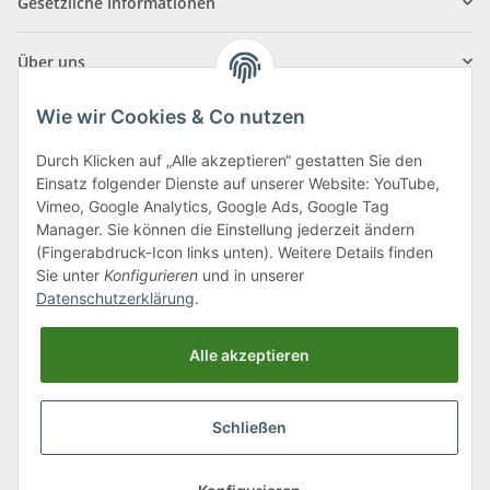
Gesetzliche Informationen
Über uns
Wie wir Cookies & Co nutzen
Durch Klicken auf „Alle akzeptieren“ gestatten Sie den
Einsatz folgender Dienste auf unserer Website: YouTube,
Klagenfurter Straße 29
Vimeo, Google Analytics, Google Ads, Google Tag
9556 Liebenfels
Manager. Sie können die Einstellung jederzeit ändern
(Fingerabdruck-Icon links unten). Weitere Details finden
Montag bis Donnerstag: 8:00 bis 16:30 Uhr
Sie unter
Konfigurieren
und in unserer
Freitag: 8:00 bis 12:00 Uhr
Datenschutzerklärung
.
Tel.:
0043 (0) 4262 50900
Alle akzeptieren
E-Mail:
office@cncshop.at
Schließen
* Alle Preise inkl. gesetzlicher USt., zzgl.
Versand
, zzgl.
Mindermengenzuschlag