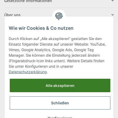
Gesetzliche Informationen
Über uns
Wie wir Cookies & Co nutzen
Durch Klicken auf „Alle akzeptieren“ gestatten Sie den
Einsatz folgender Dienste auf unserer Website: YouTube,
Klagenfurter Straße 29
Vimeo, Google Analytics, Google Ads, Google Tag
9556 Liebenfels
Manager. Sie können die Einstellung jederzeit ändern
(Fingerabdruck-Icon links unten). Weitere Details finden
Montag bis Donnerstag: 8:00 bis 16:30 Uhr
Sie unter
Konfigurieren
und in unserer
Freitag: 8:00 bis 12:00 Uhr
Datenschutzerklärung
.
Tel.:
0043 (0) 4262 50900
Alle akzeptieren
E-Mail:
office@cncshop.at
Schließen
* Alle Preise inkl. gesetzlicher USt., zzgl.
Versand
, zzgl.
Mindermengenzuschlag