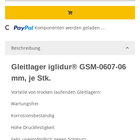
ading...
Komponenten werden geladen ...
Beschreibung
Gleitlager iglidur® GSM-0607-06
mm, je Stk.
Vorteile von trocken laufenden Gleitlagern:
Wartungsfrei
·
Korrosionsbeständig
·
Hohe Druckfestigkeit
·
Sehr unempfindlich gegen Schmutz
·