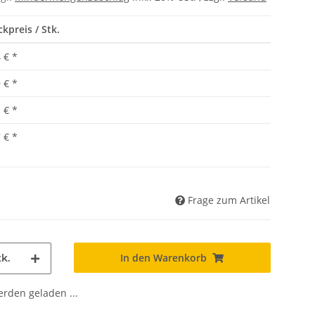
ckpreis / Stk.
 €
*
 €
*
 €
*
 €
*
Frage zum Artikel
In den Warenkorb
k.
den geladen ...