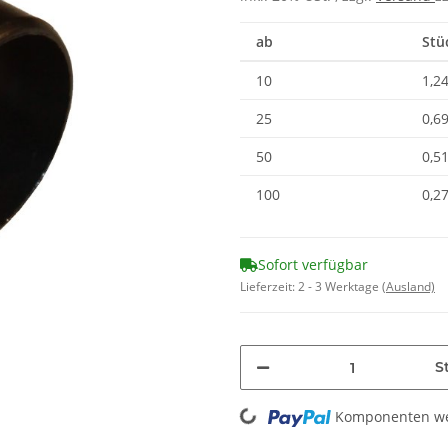
ab
Stü
10
1,24
25
0,69
50
0,51
100
0,27
Sofort verfügbar
Lieferzeit:
2 - 3 Werktage
(Ausland)
St
Loading...
Komponenten wer