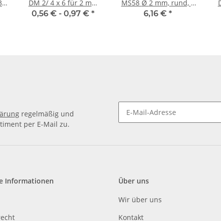
3
DM 2/ 4 x 6 für 2 mm
MS58 Ø 2 mm, rund, 1
D
rt
Welle
m ± 5mm
0,56 € -
0,97 €
*
6,16 €
*
lärung
regelmäßig und
timent per E-Mail zu.
e Informationen
Über uns
Wir über uns
recht
Kontakt