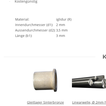
Kostengünstig
·
Material:
iglidur (R)
Innendurchmesser (d1):
2 mm
Aussendurchmesser (d2):
3,5 mm
Länge (b1):
3 mm
K
Gleitlager Sinterbronze
Linearwelle, Ø 2mm h9;