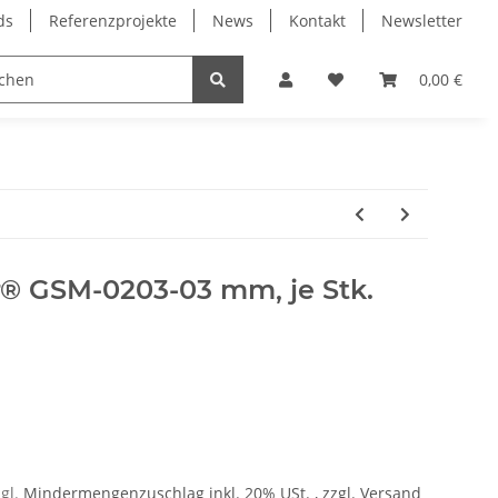
ds
Referenzprojekte
News
Kontakt
Newsletter
Frässpindeln
Lagertechnik
Lineartechnik
0,00 €
ur® GSM-0203-03 mm, je Stk.
zgl.
Mindermengenzuschlag
inkl. 20% USt. , zzgl.
Versand