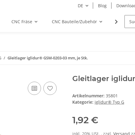
DE
Blog
Downloa
CNC Fräse
CNC Bauteile/Zubehör
Elektro
G
Gleitlager iglidur® GSM-0203-03 mm, je Stk.
Gleitlager iglid
Artikelnummer:
35801
Kategorie:
iglidur® Typ G
1,92 €
inkl. 20% USt. , zzgl.
Versand
z