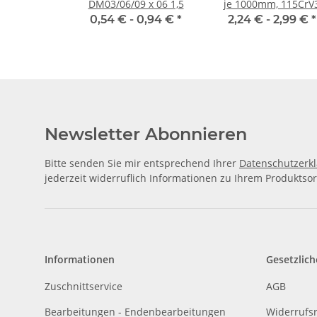
DM03/06/09 x 06 1,5
je 1000mm, 115CrV
geschliffen und polie
0,54 € -
0,94 €
*
2,24 € -
2,99 €
*
Newsletter Abonnieren
Bitte senden Sie mir entsprechend Ihrer
Datenschutzerk
jederzeit widerruflich Informationen zu Ihrem Produktsor
Informationen
Gesetzlich
Zuschnittservice
AGB
Bearbeitungen - Endenbearbeitungen
Widerrufs