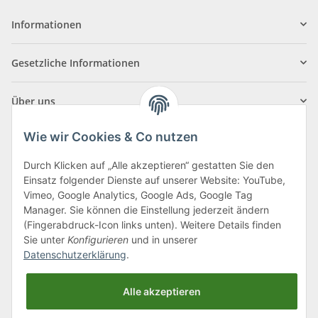
Informationen
Gesetzliche Informationen
Über uns
Wie wir Cookies & Co nutzen
Durch Klicken auf „Alle akzeptieren“ gestatten Sie den
Einsatz folgender Dienste auf unserer Website: YouTube,
Klagenfurter Straße 29
Vimeo, Google Analytics, Google Ads, Google Tag
9556 Liebenfels
Manager. Sie können die Einstellung jederzeit ändern
(Fingerabdruck-Icon links unten). Weitere Details finden
Montag bis Donnerstag: 8:00 bis 16:30 Uhr
Sie unter
Konfigurieren
und in unserer
Freitag: 8:00 bis 12:00 Uhr
Datenschutzerklärung
.
Tel.:
0043 (0) 4262 50900
Alle akzeptieren
E-Mail:
office@cncshop.at