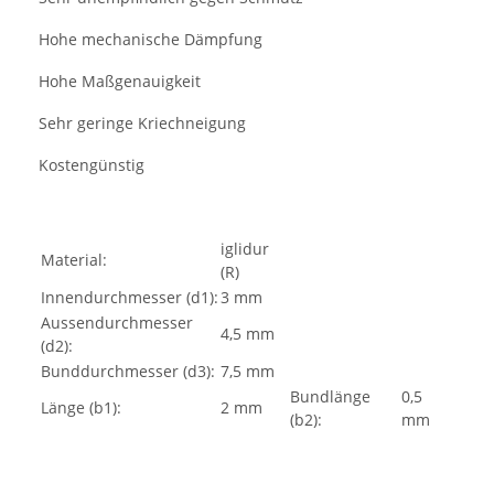
Hohe mechanische Dämpfung
·
Hohe Maßgenauigkeit
·
Sehr geringe Kriechneigung
·
Kostengünstig
·
iglidur
Material:
(R)
Innendurchmesser (d1):
3 mm
Aussendurchmesser
4,5 mm
(d2):
Bunddurchmesser (d3):
7,5 mm
Bundlänge
0,5
Länge (b1):
2 mm
(b2):
mm