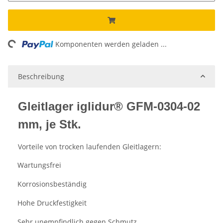
ing...
Komponenten werden geladen ...
Beschreibung
Gleitlager iglidur® GFM-0304-02
mm, je Stk.
Vorteile von trocken laufenden Gleitlagern:
Wartungsfrei
·
Korrosionsbeständig
·
Hohe Druckfestigkeit
·
Sehr unempfindlich gegen Schmutz
·