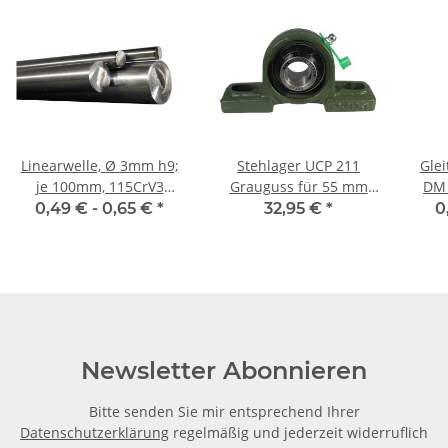
Linearwelle, Ø 3mm h9;
Stehlager UCP 211
Glei
je 100mm, 115CrV3
Grauguss für 55 mm
DM 
geschliffen und poliert
Welle
0,49 € -
0,65 €
*
32,95 €
*
0
Newsletter Abonnieren
Bitte senden Sie mir entsprechend Ihrer
Datenschutzerklärung
regelmäßig und jederzeit widerruflich