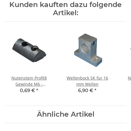
Kunden kauften dazu folgende
Artikel:
Nutenstein Profil8
Wellenbock SK für 16
N
Gewinde M6 -
mm Wellen
einschwenkbar mit
e
0,69 €
*
6,90 €
*
Kugel
Ähnliche Artikel