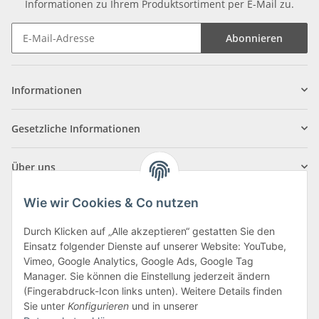
Informationen zu Ihrem Produktsortiment per E-Mail zu.
Abonnieren
Informationen
Gesetzliche Informationen
Über uns
Wie wir Cookies & Co nutzen
Durch Klicken auf „Alle akzeptieren“ gestatten Sie den
Einsatz folgender Dienste auf unserer Website: YouTube,
Klagenfurter Straße 29
Vimeo, Google Analytics, Google Ads, Google Tag
9556 Liebenfels
Manager. Sie können die Einstellung jederzeit ändern
(Fingerabdruck-Icon links unten). Weitere Details finden
Montag bis Donnerstag: 8:00 bis 16:30 Uhr
Sie unter
Konfigurieren
und in unserer
Freitag: 8:00 bis 12:00 Uhr