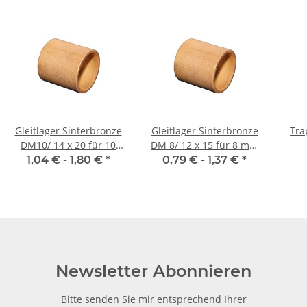
Gleitlager Sinterbronze
Gleitlager Sinterbronze
Tra
DM10/ 14 x 20 für 10
DM 8/ 12 x 15 für 8 mm
mm Welle
Welle
Auto
1,04 € -
1,80 €
*
0,79 € -
1,37 €
*
Newsletter Abonnieren
Bitte senden Sie mir entsprechend Ihrer