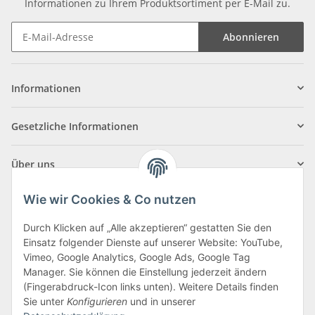
Informationen zu Ihrem Produktsortiment per E-Mail zu.
Abonnieren
Informationen
Gesetzliche Informationen
Über uns
Wie wir Cookies & Co nutzen
Durch Klicken auf „Alle akzeptieren“ gestatten Sie den
Einsatz folgender Dienste auf unserer Website: YouTube,
Klagenfurter Straße 29
Vimeo, Google Analytics, Google Ads, Google Tag
9556 Liebenfels
Manager. Sie können die Einstellung jederzeit ändern
(Fingerabdruck-Icon links unten). Weitere Details finden
Montag bis Donnerstag: 8:00 bis 16:30 Uhr
Sie unter
Konfigurieren
und in unserer
Freitag: 8:00 bis 12:00 Uhr