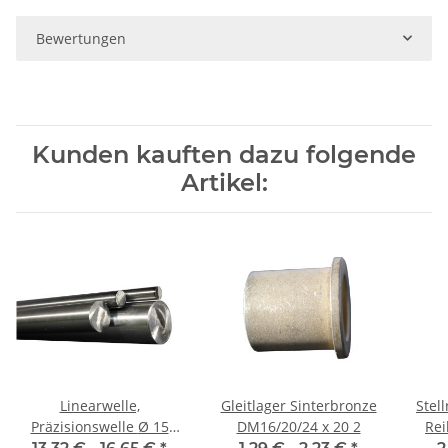
Bewertungen
Kunden kauften dazu folgende
Artikel:
Linearwelle,
Gleitlager Sinterbronze
Stel
Präzisionswelle Ø 15
DM16/20/24 x 20 2
Rei
mm, je m ± 5 mm,