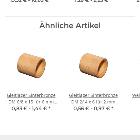
13,32 € -
16,65 €
*
1,29 € -
2,23 €
*
2
gehärtet
Ähnliche Artikel
Gleitlager Sinterbronze
Gleitlager Sinterbronze
Wel
DM 6/8 x 15 für 6 mm
DM 2/ 4 x 6 für 2 mm
Welle
Welle
0,83 € -
1,44 €
*
0,56 € -
0,97 €
*