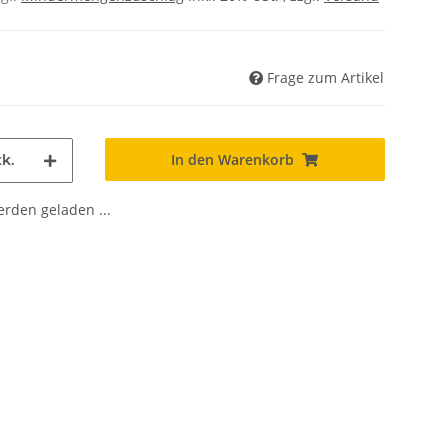
Frage zum Artikel
In den Warenkorb
k.
den geladen ...