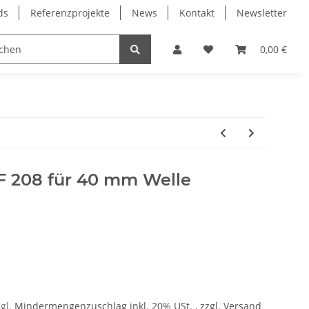
ds
Referenzprojekte
News
Kontakt
Newsletter
Frässpindeln
Lagertechnik
Lineartechnik
0,00 €
F 208 für 40 mm Welle
zgl.
Mindermengenzuschlag
inkl. 20% USt. , zzgl.
Versand