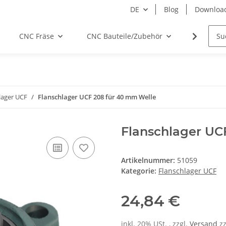
DE
Blog
Downloa
CNC Fräse
CNC Bauteile/Zubehör
Elektro
lager UCF
Flanschlager UCF 208 für 40 mm Welle
Flanschlager UC
Artikelnummer:
51059
Kategorie:
Flanschlager UCF
24,84 €
inkl. 20% USt. , zzgl.
Versand
z