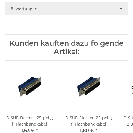
Bewertungen
Kunden kauften dazu folgende
Artikel:
D-SUB-Buchse, 25-polig
D-SUB-Stecker, 25-polig
D-SU
f. Flachbandkabel
f. Flachbandkabel
2 B
1,63 €
*
1,80 €
*