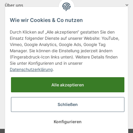
Über uns
Wie wir Cookies & Co nutzen
Durch Klicken auf „Alle akzeptieren“ gestatten Sie den
Einsatz folgender Dienste auf unserer Website: YouTube,
Klagenfurter Straße 29
Vimeo, Google Analytics, Google Ads, Google Tag
9556 Liebenfels
Manager. Sie können die Einstellung jederzeit ändern
(Fingerabdruck-Icon links unten). Weitere Details finden
Montag bis Donnerstag: 8:00 bis 16:30 Uhr
Sie unter
Konfigurieren
und in unserer
Freitag: 8:00 bis 12:00 Uhr
Datenschutzerklärung
.
Tel.:
0043 (0) 4262 50900
Alle akzeptieren
E-Mail:
office@cncshop.at
Schließen
* Alle Preise inkl. gesetzlicher USt., zzgl.
Versand
, zzgl.
Mindermengenzuschlag
Konfigurieren