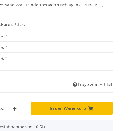
Versand
zzgl.
Mindermengenzuschlag
inkl. 20% USt. ,
ckpreis / Stk.
 €
*
 €
*
 €
*
Frage zum Artikel
In den Warenkorb
k.
destabnahme von 10 Stk..