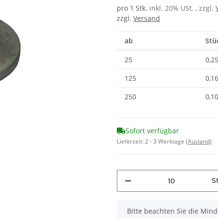
pro 1 Stk.
inkl. 20% USt. , zzgl.
zzgl.
Versand
ab
Stü
25
0,25
125
0,16
250
0,10
Sofort verfügbar
Lieferzeit:
2 - 3 Werktage
(Ausland)
St
x
Bitte beachten Sie die Min