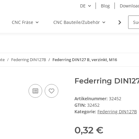
DE
Blog
Downloa
CNC Fräse
CNC Bauteile/Zubehör
Elektro
nte
Federring DIN127B
Federring DIN127 B, verzinkt, M16
Federring DIN127
Artikelnummer:
32452
GTIN:
32452
Kategorie:
Federring DIN127B
0,32 €