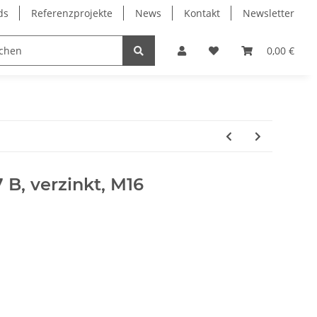
ds
Referenzprojekte
News
Kontakt
Newsletter
Frässpindeln
Lagertechnik
Lineartechnik
0,00 €
 B, verzinkt, M16