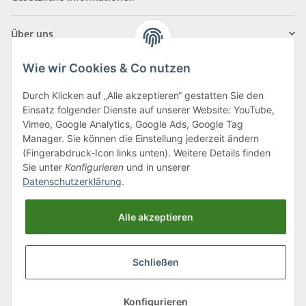
Über uns
Wie wir Cookies & Co nutzen
Durch Klicken auf „Alle akzeptieren“ gestatten Sie den
Einsatz folgender Dienste auf unserer Website: YouTube,
Klagenfurter Straße 29
Vimeo, Google Analytics, Google Ads, Google Tag
9556 Liebenfels
Manager. Sie können die Einstellung jederzeit ändern
(Fingerabdruck-Icon links unten). Weitere Details finden
Montag bis Donnerstag: 8:00 bis 16:30 Uhr
Sie unter
Konfigurieren
und in unserer
Freitag: 8:00 bis 12:00 Uhr
Datenschutzerklärung
.
Tel.:
0043 (0) 4262 50900
Alle akzeptieren
E-Mail:
office@cncshop.at
Schließen
* Alle Preise inkl. gesetzlicher USt., zzgl.
Versand
, zzgl.
Mindermengenzuschlag
Konfigurieren