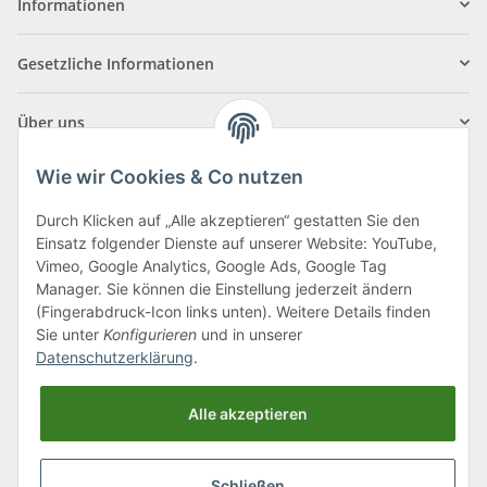
Informationen
Gesetzliche Informationen
Über uns
Wie wir Cookies & Co nutzen
Durch Klicken auf „Alle akzeptieren“ gestatten Sie den
Einsatz folgender Dienste auf unserer Website: YouTube,
Klagenfurter Straße 29
Vimeo, Google Analytics, Google Ads, Google Tag
9556 Liebenfels
Manager. Sie können die Einstellung jederzeit ändern
(Fingerabdruck-Icon links unten). Weitere Details finden
Montag bis Donnerstag: 8:00 bis 16:30 Uhr
Sie unter
Konfigurieren
und in unserer
Freitag: 8:00 bis 12:00 Uhr
Datenschutzerklärung
.
Tel.:
0043 (0) 4262 50900
Alle akzeptieren
E-Mail:
office@cncshop.at
Schließen