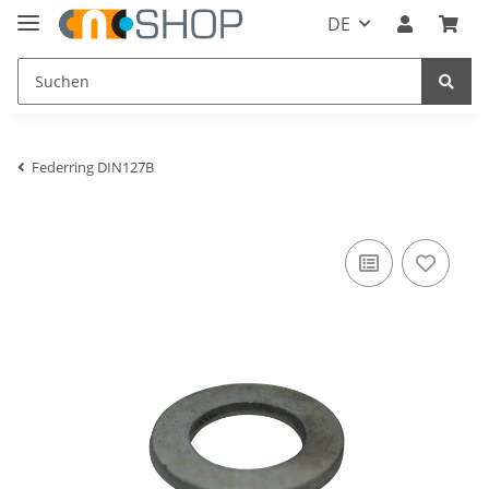
DE
Federring DIN127B