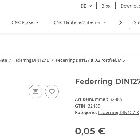
DE
Blog
Downloa
CNC Fräse
CNC Bauteile/Zubehör
Elektro
ente
Federring DIN127 B
Federring DIN127 B, A2 rostfrei, M 5
Federring DIN127 
Artikelnummer:
32485
GTIN:
32485
Kategorie:
Federring DIN127 B
0,05 €