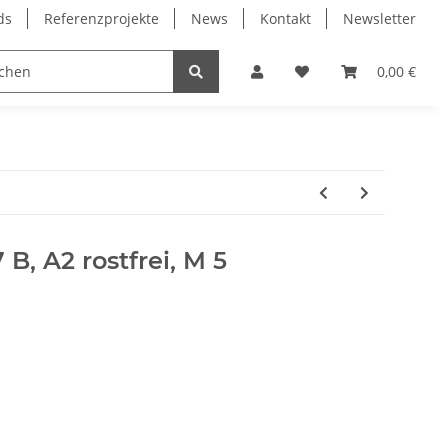
ds
Referenzprojekte
News
Kontakt
Newsletter
Frässpindeln
Lagertechnik
Lineartechnik
0,00 €
B, A2 rostfrei, M 5