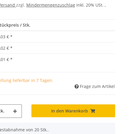
Versand
zzgl.
Mindermengenzuschlag
inkl. 20% USt. ,
tückpreis / Stk.
,03 €
*
,02 €
*
,01 €
*
llung lieferbar in 7 Tagen.
Frage zum Artikel
In den Warenkorb
k.
destabnahme von 20 Stk..