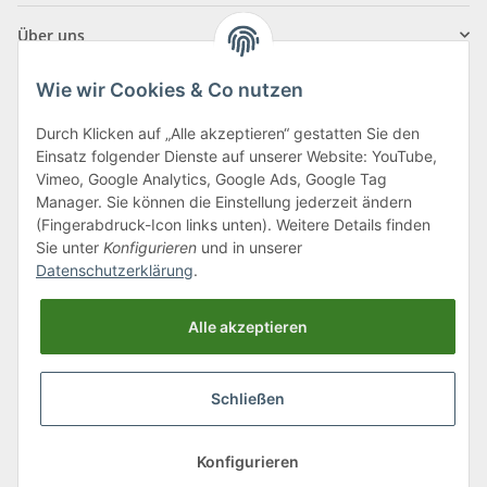
Über uns
Wie wir Cookies & Co nutzen
Durch Klicken auf „Alle akzeptieren“ gestatten Sie den
Einsatz folgender Dienste auf unserer Website: YouTube,
Klagenfurter Straße 29
Vimeo, Google Analytics, Google Ads, Google Tag
9556 Liebenfels
Manager. Sie können die Einstellung jederzeit ändern
(Fingerabdruck-Icon links unten). Weitere Details finden
Montag bis Donnerstag: 8:00 bis 16:30 Uhr
Sie unter
Konfigurieren
und in unserer
Freitag: 8:00 bis 12:00 Uhr
Datenschutzerklärung
.
Tel.:
0043 (0) 4262 50900
Alle akzeptieren
E-Mail:
office@cncshop.at
Schließen
* Alle Preise inkl. gesetzlicher USt., zzgl.
Versand
, zzgl.
Mindermengenzuschlag
Konfigurieren