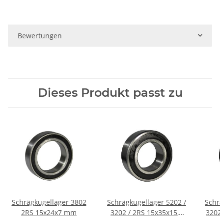
Bewertungen
Dieses Produkt passt zu
Schrägkugellager 3802
Schrägkugellager 5202 /
Schr
2RS 15x24x7 mm
3202 / 2RS 15x35x15,9
3202