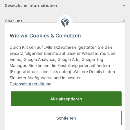
Gesetzliche Informationen
Über uns
Wie wir Cookies & Co nutzen
Durch Klicken auf „Alle akzeptieren“ gestatten Sie den
Einsatz folgender Dienste auf unserer Website: YouTube,
Klagenfurter Straße 29
Vimeo, Google Analytics, Google Ads, Google Tag
9556 Liebenfels
Manager. Sie können die Einstellung jederzeit ändern
(Fingerabdruck-Icon links unten). Weitere Details finden
Montag bis Donnerstag: 8:00 bis 16:30 Uhr
Sie unter
Konfigurieren
und in unserer
Freitag: 8:00 bis 12:00 Uhr
Datenschutzerklärung
.
Tel.:
0043 (0) 4262 50900
Alle akzeptieren
E-Mail:
office@cncshop.at
Schließen