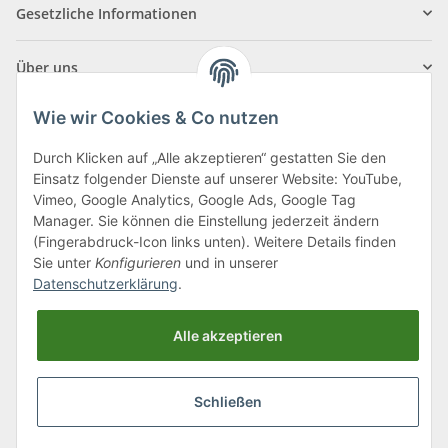
Gesetzliche Informationen
Über uns
Wie wir Cookies & Co nutzen
Durch Klicken auf „Alle akzeptieren“ gestatten Sie den
Einsatz folgender Dienste auf unserer Website: YouTube,
Klagenfurter Straße 29
Vimeo, Google Analytics, Google Ads, Google Tag
9556 Liebenfels
Manager. Sie können die Einstellung jederzeit ändern
(Fingerabdruck-Icon links unten). Weitere Details finden
Montag bis Donnerstag: 8:00 bis 16:30 Uhr
Sie unter
Konfigurieren
und in unserer
Freitag: 8:00 bis 12:00 Uhr
Datenschutzerklärung
.
Tel.:
0043 (0) 4262 50900
Alle akzeptieren
E-Mail:
office@cncshop.at
Schließen