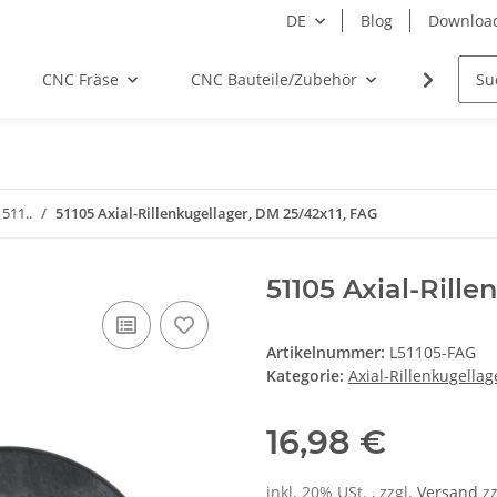
DE
Blog
Downloa
CNC Fräse
CNC Bauteile/Zubehör
Elektro
 511..
51105 Axial-Rillenkugellager, DM 25/42x11, FAG
51105 Axial-Rill
Artikelnummer:
L51105-FAG
Kategorie:
Axial-Rillenkugellag
16,98 €
inkl. 20% USt. , zzgl.
Versand
z