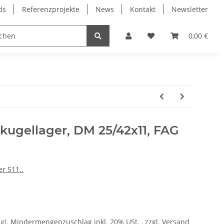
ds
Referenzprojekte
News
Kontakt
Newsletter
Frässpindeln
Lagertechnik
Lineartechnik
0,00 €
enkugellager, DM 25/42x11, FAG
er 511..
zgl.
Mindermengenzuschlag
inkl. 20% USt. , zzgl.
Versand