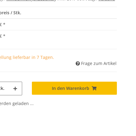
reis / Stk.
€
*
€
*
llung lieferbar in 7 Tagen.
Frage zum Artikel
In den Warenkorb
k.
den geladen ...