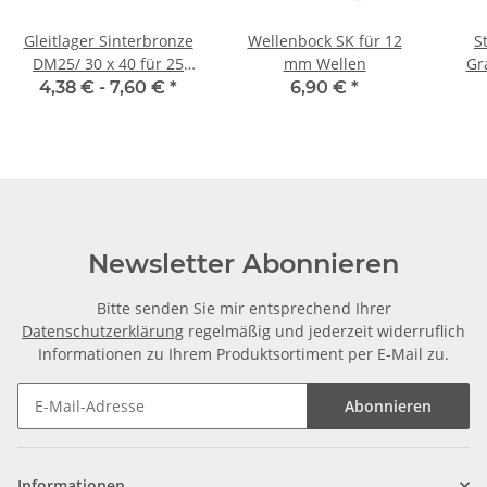
Gleitlager Sinterbronze
Wellenbock SK für 12
S
DM25/ 30 x 40 für 25
mm Wellen
Gr
mm Welle
4,38 € -
7,60 €
*
6,90 €
*
Newsletter Abonnieren
Bitte senden Sie mir entsprechend Ihrer
Datenschutzerklärung
regelmäßig und jederzeit widerruflich
Informationen zu Ihrem Produktsortiment per E-Mail zu.
Abonnieren
Informationen