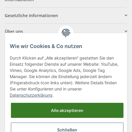
Gesetzliche Informationen
Über uns
Wie wir Cookies & Co nutzen
Durch Klicken auf „Alle akzeptieren“ gestatten Sie den
Einsatz folgender Dienste auf unserer Website: YouTube,
Klagenfurter Straße 29
Vimeo, Google Analytics, Google Ads, Google Tag
9556 Liebenfels
Manager. Sie können die Einstellung jederzeit ändern
(Fingerabdruck-Icon links unten). Weitere Details finden
Montag bis Donnerstag: 8:00 bis 16:30 Uhr
Sie unter
Konfigurieren
und in unserer
Freitag: 8:00 bis 12:00 Uhr
Datenschutzerklärung
.
Tel.:
0043 (0) 4262 50900
Alle akzeptieren
E-Mail:
office@cncshop.at
Schließen